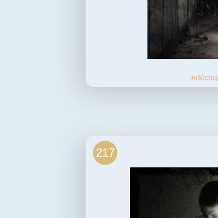
#décou
217