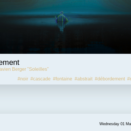
ement
avien Berger "Soleilles"
#noir
#cascade
#fontaine
#abstrait
#débordement
#
Wednesday 01 Ma