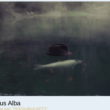
us Alba
n Iver "29 #Strafford APTS"