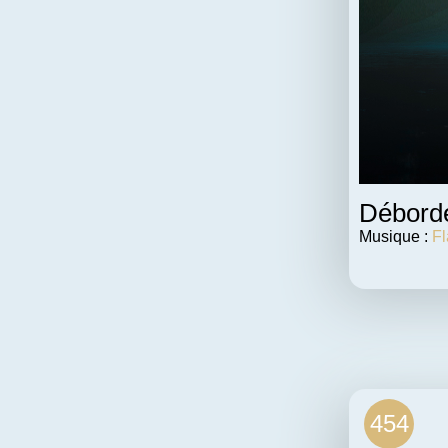
Débord
Musique :
Fl
454