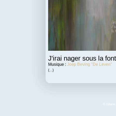
J'irai nager sous la fo
Musique :
Joep Beving "De Leven"
(…)
© Johann F