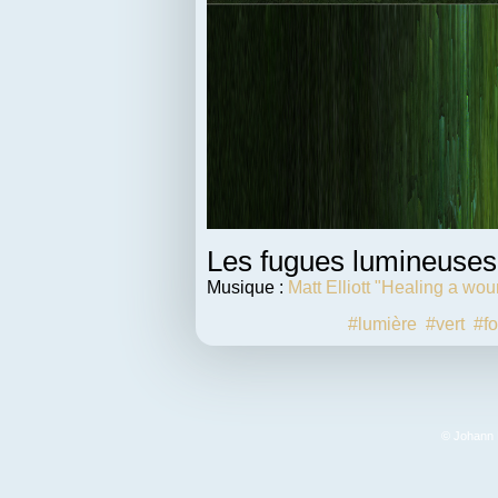
Les fugues lumineuses
Musique :
Matt Elliott "Healing a w
#lumière
#vert
#fo
© Johann F